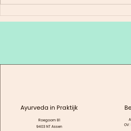
Zomerse Mango lassi
Paardenb
kardemo
Ayurveda in Praktijk
Be
A
Roegoorn 81
OV:
9403 NT Assen