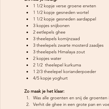
1 1/2 kopje verse groene erwten
1 1/2 kopje gesneden wortel
1 1/2 kopje gesneden aardappel
3 kopjes snijbonen 
2 eetlepels ghee
3 theelepels komijnzaad
3 theelepels zwarte mosterd zaadjes
3 theelepels Himalaya zout
2 kopjes water
2 1/2  theelepel kurkuma
1 2/3 theelepel korianderpoeder
4/5 kopje yoghurt
Zo maak je het klaar:
Was alle groenten en snij de groenten in
Verhit de ghee in een grote pan en vo