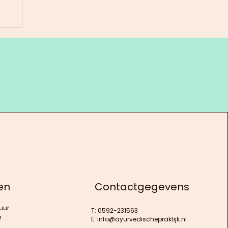
en
Contactgegevens
uur
T: 0592-231563
n
E:
info@ayurvedischepraktijk.nl