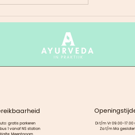
loemthee met
Curry van spinazie met
m
aardappelen
Openingstijd
reikbaarheid
uto: gratis parkeren
Di t/m Vr 09.00-17.00 
 bus 1 vanaf NS station
Za t/m Ma geslote
Halte: Meentgoorn