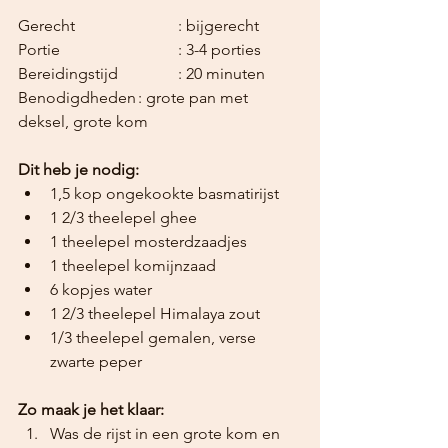
Gerecht			: bijgerecht
Portie			: 3-4 porties
Bereidingstijd		: 20 minuten
Benodigdheden	: grote pan met 
deksel, grote kom
Dit heb je nodig:
1,5 kop ongekookte basmatirijst
1 2/3 theelepel ghee
1 theelepel mosterdzaadjes
1 theelepel komijnzaad
6 kopjes water
1 2/3 theelepel Himalaya zout
1/3 theelepel gemalen, verse 
zwarte peper
Zo maak je het klaar:
Was de rijst in een grote kom en 