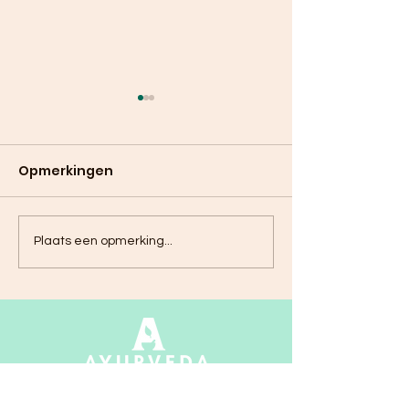
Opmerkingen
Paardenbloemthee
Curry van spi
Plaats een opmerking...
met kardemom
met aardapp