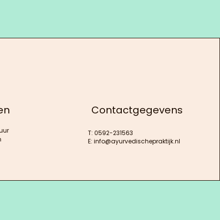
en
Contactgegevens
uur
T: 0592-231563
n
E:
info@ayurvedischepraktijk.nl