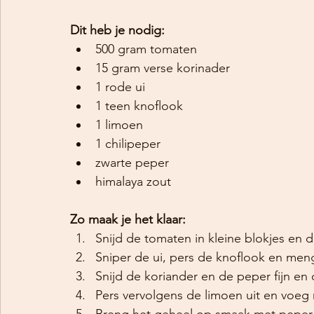
Dit heb je nodig:
500 gram tomaten
15 gram verse korinader
1 rode ui
1 teen knoflook
1 limoen
1 chilipeper
zwarte peper
himalaya zout
Zo maak je het klaar:
Snijd de tomaten in kleine blokjes en 
Sniper de ui, pers de knoflook en men
Snijd de koriander en de peper fijn en 
Pers vervolgens de limoen uit en voeg
Breng het geheel op smaak met peper 