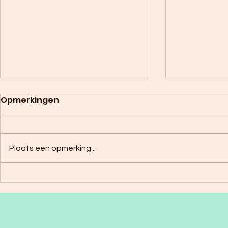
Opmerkingen
Plaats een opmerking...
Zomerse Mango lassi
Paardenb
kardemo