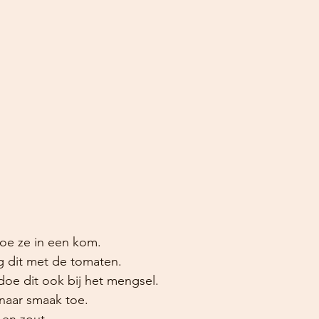
doe ze in een kom.
g dit met de tomaten.
doe dit ook bij het mengsel.
 naar smaak toe.
en zout.