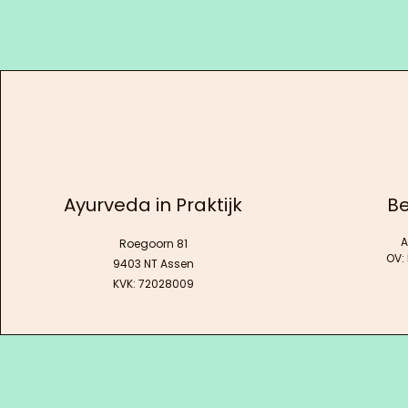
Ayurveda in Praktijk
Be
A
Roegoorn 81
OV:
9403 NT Assen
KVK: 72028009