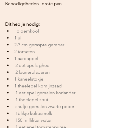
Benodigdheden	: grote pan
Dit heb je nodig:
  bloemkool
1 ui
2-3 cm geraspte gember
2 tomaten
1 aardappel
 2 eetlepels ghee
 2 laurierbladeren
1 kaneelstokje
1 theelepel komijnzaad
 1 eetlepel gemalen koriander
 1 theelepel zout
 snufje gemalen zwarte peper
 1blikje kokosmelk
 150 milliliter water
 1 eetlepel tomatenpuree