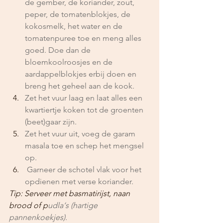
de gember, de koriander, zout, 
peper, de tomatenblokjes, de 
kokosmelk, het water en de 
tomatenpuree toe en meng alles 
goed. Doe dan de 
bloemkoolroosjes en de 
aardappelblokjes erbij doen en 
breng het geheel aan de kook. 
Zet het vuur laag en laat alles een 
kwartiertje koken tot de groenten 
(beet)gaar zijn. 
Zet het vuur uit, voeg de garam 
masala toe en schep het mengsel 
op. 
 Garneer de schotel vlak voor het 
opdienen met verse koriander.
Tip: Serveer met basmatirijst, naan 
brood of p
udla‘s (hartige 
pannenkoekjes).