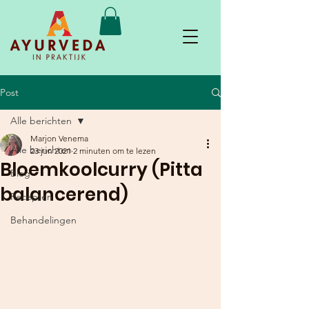
Post
Alle berichten
Marjon Venema
Alle berichten
23 jun 2021
2 minuten om te lezen
Bloemkoolcurry (Pitta
Blog
balancerend)
Recepten
Behandelingen