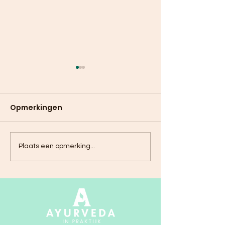
Opmerkingen
Paardenbloemthee
Curry van spi
Plaats een opmerking...
met kardemom
met aardapp