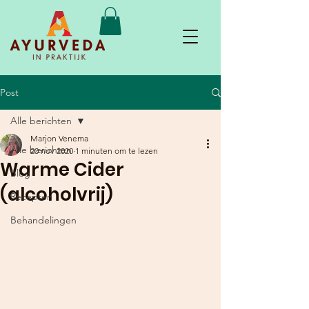
Post
Alle berichten
Marjon Venema
Alle berichten
20 nov 2020
1 minuten om te lezen
Warme Cider
Blog
(alcoholvrij)
Recepten
Behandelingen