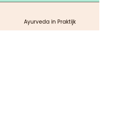
Ayurveda in Praktijk
Roegoorn 81
9403 NT Assen
KVK:
72028009
Bereikbaarheid
Auto: gratis parkeren
OV: bus 1 vanaf NS station
Halte: Meentgoorn
Openingstijden