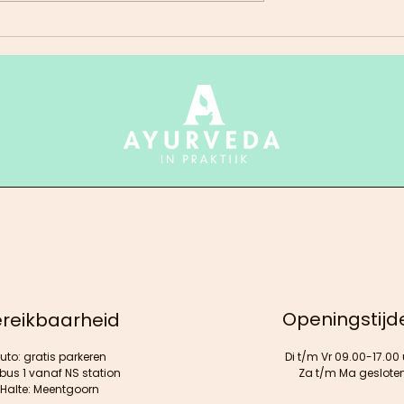
loemthee met
Curry van spinazie met
m
aardappelen
Openingstijd
reikbaarheid
uto: gratis parkeren
Di t/m Vr 09.00-17.00 
 bus 1 vanaf NS station
Za t/m Ma geslote
Halte: Meentgoorn