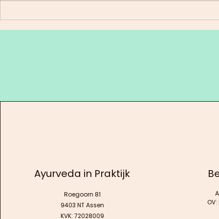
Zomerse Mango lassi
Paardenb
kardemo
Ayurveda in Praktijk
Be
A
Roegoorn 81
OV:
9403 NT Assen
KVK: 72028009