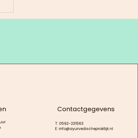
en
Contactgegevens
uur
T: 0592-231563
n
E:
info@ayurvedischepraktijk.nl