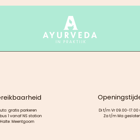
m
aardappelen
Openingstijd
reikbaarheid
uto: gratis parkeren
Di t/m Vr 09.00-17.00 
 bus 1 vanaf NS station
Za t/m Ma geslote
Halte: Meentgoorn