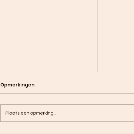
Opmerkingen
Plaats een opmerking...
Zomerse Mango lassi
Paardenb