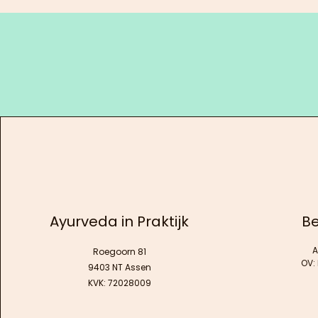
kardemo
Ayurveda in Praktijk
Be
A
Roegoorn 81
OV:
9403 NT Assen
KVK: 72028009