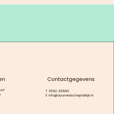
en
Contactgegevens
uur
T: 0592-231563
n
E:
info@ayurvedischepraktijk.nl