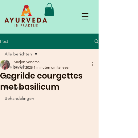
Post
Alle berichten
Marjon Venema
Alle berichten
29 nov 2023
1 minuten om te lezen
Gegrilde courgettes
Blog
met basilicum
Recepten
Behandelingen