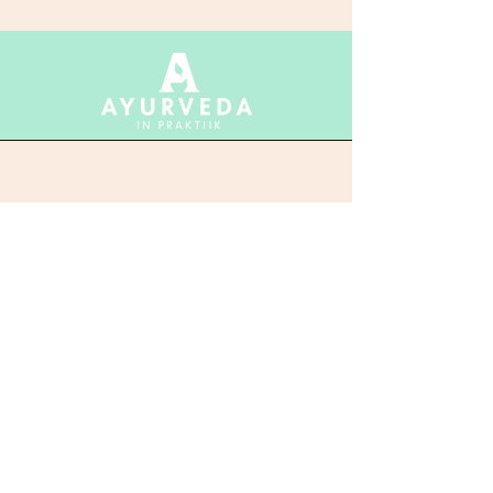
Ayurveda in Praktijk
Roegoorn 81
9403 NT Assen
KVK:
72028009
Bereikbaarheid
Auto: gratis parkeren
OV: bus 1 vanaf NS station