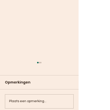
Opmerkingen
Paardenbloemthee
Curry van spi
Plaats een opmerking...
met kardemom
met aardapp