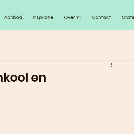
Aanbod
Inspiratie
Over mij
Contact
Grati
nkool en