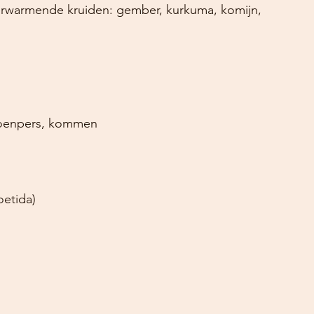
verwarmende kruiden: gember, kurkuma, komijn, 
an, citroenpers, kommen
oetida)