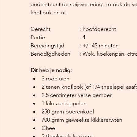
ondersteunt de spijsvertering, zo ook de 
knoflook en ui. 
Gerecht 			: hoofdgerecht
Portie 			: 4
Bereidingstijd 		: +/- 45 minuten
Benodigdheden 	: Wok, koekenp
Dit heb je nodig:
3 rode uien
2 tenen knoflook (of 1/4 theelepel asaf
2,5 centimeter verse gember
1 kilo aardappelen
250 gram boerenkool
700 gram geweekte kikkererwten 
Ghee
2 theelepels kurkuma