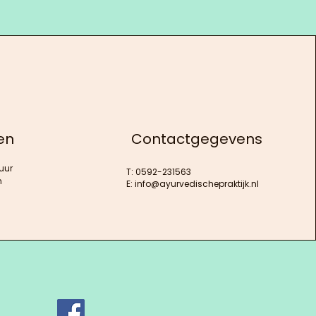
en
Contactgegevens
uur
T: 0592-231563
n
E:
info@ayurvedischepraktijk.nl