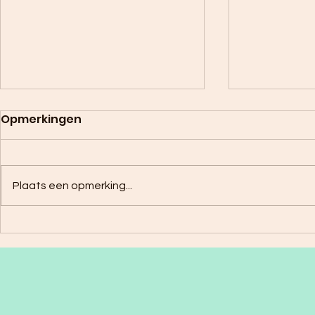
Opmerkingen
Plaats een opmerking...
Zomerse Mango lassi
Paardenb
kardemo