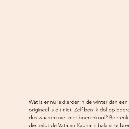
Wat is er nu lekkerder in de winter dan e
origineel is dit niet. Zelf ben ik dol op boe
dus waarom niet met boerenkool? Boerenko
die helpt de Vata en Kapha in balans te b