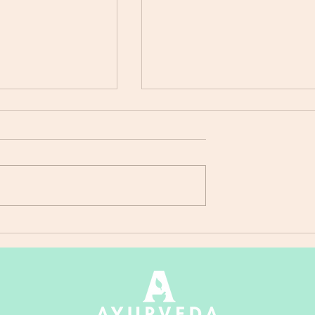
loemthee met
Curry van spinazie met
m
aardappelen