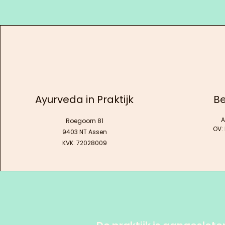
Ayurveda in Praktijk
Be
A
Roegoorn 81
OV:
9403 NT Assen
KVK: 72028009