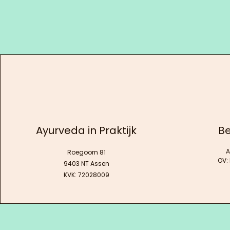
Ayurveda in Praktijk
Be
A
Roegoorn 81
OV:
9403 NT Assen
KVK: 72028009