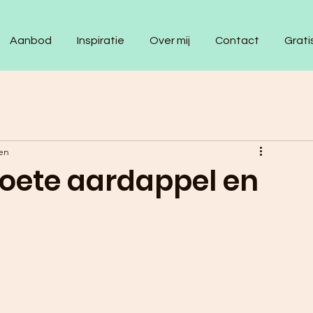
Aanbod
Inspiratie
Over mij
Contact
Grati
en
zoete aardappel en