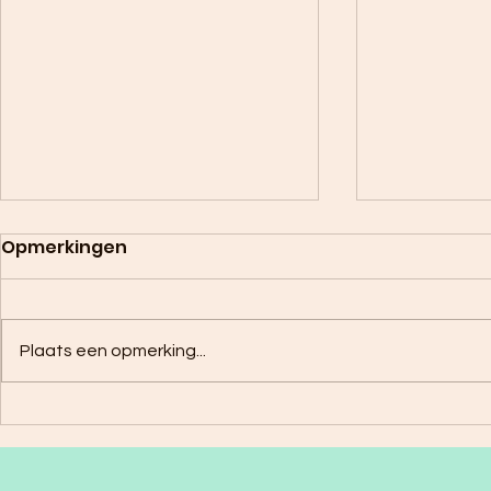
Opmerkingen
Plaats een opmerking...
Zomerse Mango lassi
Paardenb
kardemo