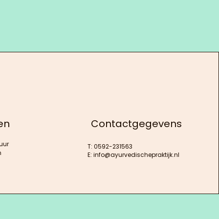
en
Contactgegevens
uur
T: 0592-231563
n
E:
info@ayurvedischepraktijk.nl