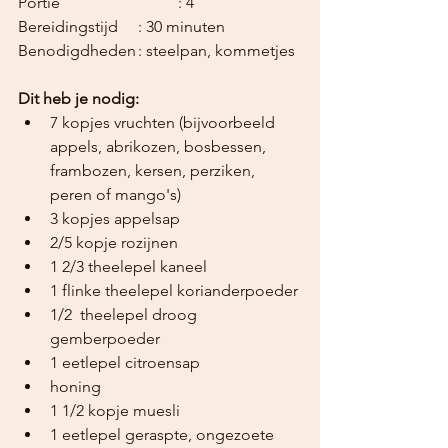
Portie			: 4
Bereidingstijd	: 30 minuten
Benodigdheden	: steelpan, kommetjes
Dit heb je nodig:
7 kopjes vruchten (bijvoorbeeld 
appels, abrikozen, bosbessen, 
frambozen, kersen, perziken, 
peren of mango's)
3 kopjes appelsap
2/5 kopje rozijnen
1 2/3 theelepel kaneel
1 flinke theelepel korianderpoeder
1/2  theelepel droog 
gemberpoeder
1 eetlepel citroensap
honing 
1 1/2 kopje muesli
1 eetlepel geraspte, ongezoete 