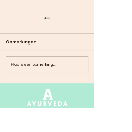
Opmerkingen
Ayurvedische tips
Ayurvedische 
Plaats een opmerking...
voor augustus
voor juli
Ayurveda in Praktijk