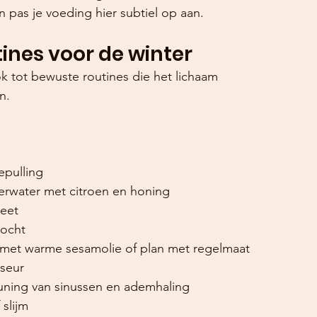
 pas je voeding hier subtiel op aan.
utines voor de winter
ok tot bewuste routines die het lichaam 
n.
epulling
rwater met citroen en honing
ieet
vocht
 met warme sesamolie of plan met regelmaat 
seur
uning van sinussen en ademhaling
slijm