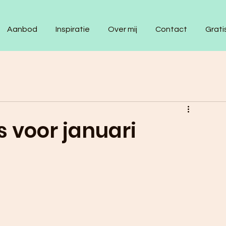
Aanbod
Inspiratie
Over mij
Contact
Grati
s voor januari