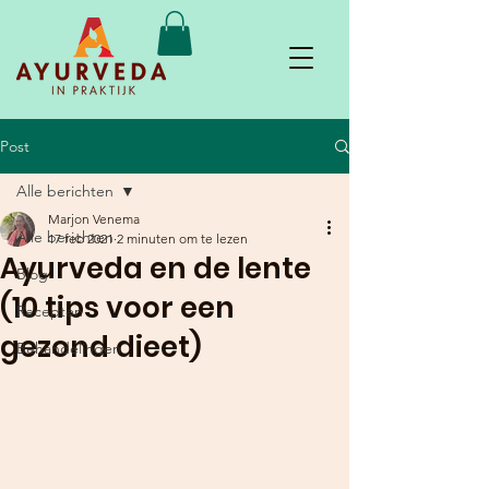
Post
Alle berichten
Marjon Venema
Alle berichten
17 feb 2021
2 minuten om te lezen
Ayurveda en de lente
Blog
(10 tips voor een
Recepten
gezond dieet)
Behandelingen