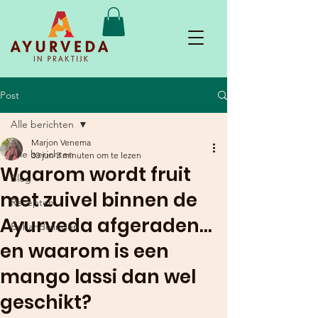
Post
Alle berichten
Marjon Venema
Alle berichten
30 jun
3 minuten om te lezen
Waarom wordt fruit
Blog
met zuivel binnen de
Recepten
Ayurveda afgeraden…
Behandelingen
en waarom is een
mango lassi dan wel
geschikt?