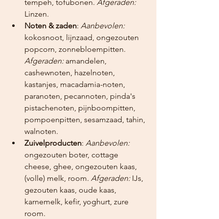
tempeh, tofubonen. 
Afgeraden:
Linzen.
Noten & zaden
: 
Aanbevolen:
kokosnoot, lijnzaad, ongezouten 
popcorn, zonnebloempitten. 
Afgeraden:
 amandelen, 
cashewnoten, hazelnoten, 
kastanjes, macadamia-noten, 
paranoten, pecannoten, pinda's 
pistachenoten, pijnboompitten, 
pompoenpitten, sesamzaad, tahin, 
walnoten.
Zuivelproducten
: 
Aanbevolen:
ongezouten boter, cottage 
cheese, ghee, ongezouten kaas, 
(volle) melk, room. 
Afgeraden:
 IJs, 
gezouten kaas, oude kaas, 
karnemelk, kefir, yoghurt, zure 
room.