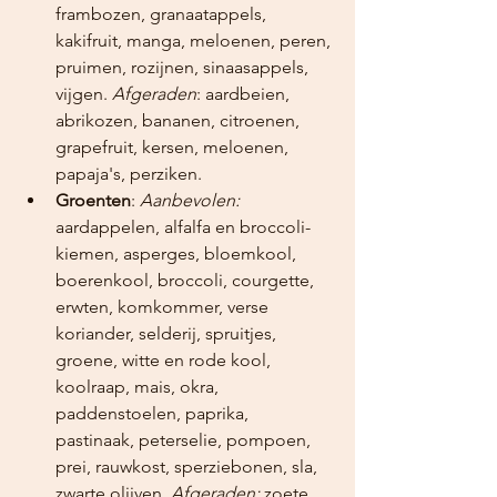
frambozen, granaatappels, 
kakifruit, manga, meloenen, peren, 
pruimen, rozijnen, sinaasappels, 
vijgen. 
Afgeraden
: aardbeien, 
abrikozen, bananen, citroenen, 
grapefruit, kersen, meloenen, 
papaja's, perziken.
Groenten
: 
Aanbevolen:
aardappelen, alfalfa en broccoli-
kiemen, asperges, bloemkool, 
boerenkool, broccoli, courgette, 
erwten, komkommer, verse 
koriander, selderij, spruitjes, 
groene, witte en rode kool, 
koolraap, mais, okra, 
paddenstoelen, paprika, 
pastinaak, peterselie, pompoen, 
prei, rauwkost, sperziebonen, sla, 
zwarte olijven. 
Afgeraden:
 zoete 