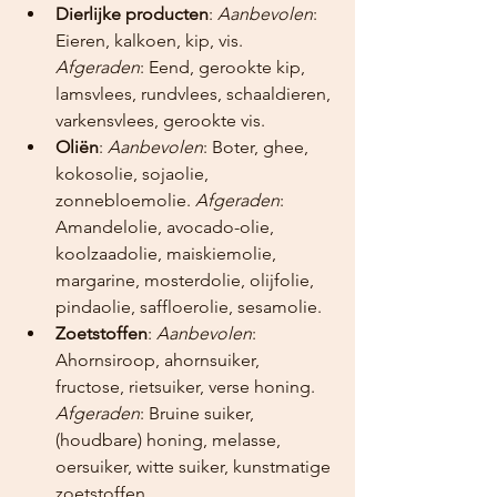
Dierlijke producten
: 
Aanbevolen
: 
Eieren, kalkoen, kip, vis. 
Afgeraden
: Eend, gerookte kip, 
lamsvlees, rundvlees, schaaldieren, 
varkensvlees, gerookte vis. 
Oliën
: 
Aanbevolen
: Boter, ghee, 
kokosolie, sojaolie, 
zonnebloemolie. 
Afgeraden
: 
Amandelolie, avocado-olie, 
koolzaadolie, maiskiemolie, 
margarine, mosterdolie, olijfolie, 
pindaolie, saffloerolie, sesamolie.
Zoetstoffen
: 
Aanbevolen
: 
Ahornsiroop, ahornsuiker, 
fructose, rietsuiker, verse honing. 
Afgeraden
: Bruine suiker, 
(houdbare) honing, melasse, 
oersuiker, witte suiker, kunstmatige 
zoetstoffen.