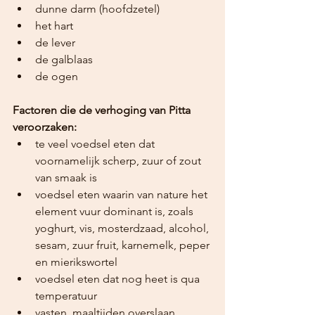
dunne darm (hoofdzetel)
het hart
de lever
de galblaas
de ogen
Factoren die de verhoging van Pitta 
veroorzaken:
te veel voedsel eten dat 
voornamelijk scherp, zuur of zout 
van smaak is
voedsel eten waarin van nature het 
element vuur dominant is, zoals 
yoghurt, vis, mosterdzaad, alcohol, 
sesam, zuur fruit, karnemelk, peper 
en mierikswortel
voedsel eten dat nog heet is qua 
temperatuur
vasten, maaltijden overslaan