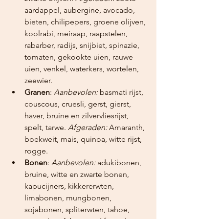
aardappel, aubergine, avocado, 
bieten, chilipepers, groene olijven, 
koolrabi, meiraap, raapstelen, 
rabarber, radijs, snijbiet, spinazie, 
tomaten, gekookte uien, rauwe 
uien, venkel, waterkers, wortelen, 
zeewier.
Granen
: 
Aanbevolen:
 basmati rijst, 
couscous, cruesli, gerst, gierst, 
haver, bruine en zilvervliesrijst, 
spelt, tarwe. 
Afgeraden:
 Amaranth, 
boekweit, mais, quinoa, witte rijst, 
rogge.
Bonen
: 
Aanbevolen:
 adukibonen, 
bruine, witte en zwarte bonen, 
kapucijners, kikkererwten, 
limabonen, mungbonen, 
sojabonen, spliterwten, tahoe, 