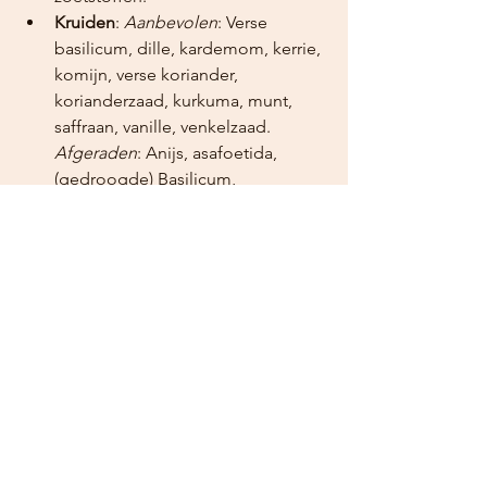
Kruiden
: 
Aanbevolen
: Verse 
basilicum, dille, kardemom, kerrie, 
komijn, verse koriander, 
korianderzaad, kurkuma, munt, 
saffraan, vanille, venkelzaad. 
Afgeraden
: Anijs, asafoetida, 
(gedroogde) Basilicum, 
cayennepeper, dragon, fenegriek, 
foelie, gember, kaneel, karwij, 
(rauwe) knoflook, kruidnagel, 
laurier, maanzaad, marjolein, 
mierikswortel, mosterdzaad, 
nootmuskaat, oregano, 
paprikapoeder, rozemarijn, tijm, 
(rock) zout, zeezout, zwarte peper.
Dranken
: 
Aanbevolen
: (Volle) melk, 
kruidenthee (vruchten- of wrang), 
zwarte en groene thee, zoete 