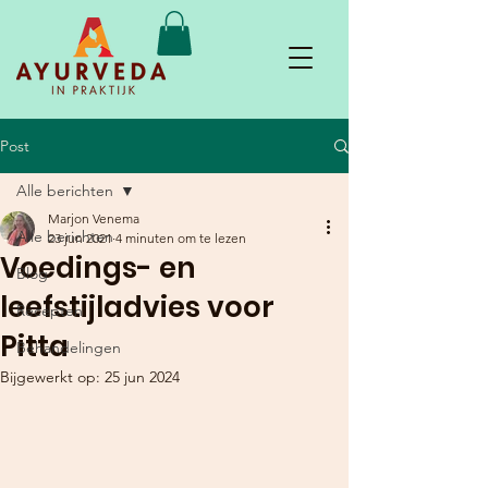
Post
Alle berichten
Marjon Venema
Alle berichten
23 jun 2021
4 minuten om te lezen
Voedings- en
Blog
leefstijladvies voor
Recepten
Pitta
Behandelingen
Bijgewerkt op:
25 jun 2024